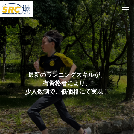
最
新
の
ラ
ン
ニ
ン
グ
ス
キ
ル
が
、
有
資
格
者
に
よ
り
、
少
人
数
制
で
、
低
価
格
に
て
実
現
！