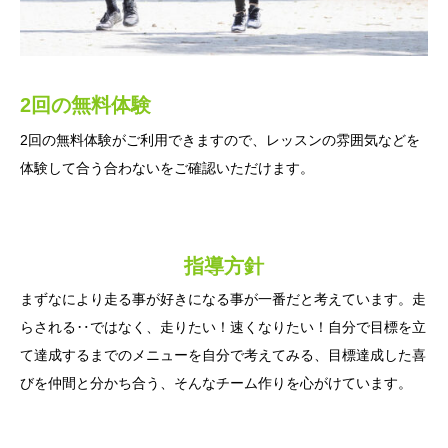
2回の無料体験
姿勢チェック
チケット制
2回の無料体験がご利用できますので、レッスンの雰囲気などを
タブレットで歩く走るのフォームをレッスン前、レッスン後でご
チケット制にて雨の日で練習が中止になった際もロスなくご利用
体験して合う合わないをご確認いただけます。
確認いただき、ご本人にあった効率の良いフォームを目指してい
いただけます。
きます。
指導方針
まずなにより走る事が好きになる事が一番だと考えています。走
らされる‥ではなく、走りたい！速くなりたい！自分で目標を立
て達成するまでのメニューを自分で考えてみる、目標達成した喜
びを仲間と分かち合う、そんなチーム作りを心がけています。